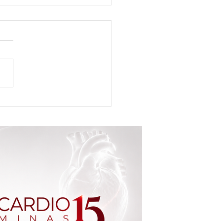
ng Center Brasília de Minas
nta novos sócios e reforça
 de expansão