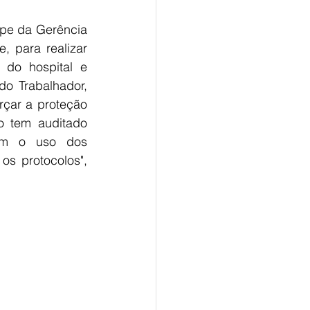
pe da Gerência 
 para realizar 
 do hospital e 
o Trabalhador, 
çar a proteção 
o tem auditado 
om o uso dos 
s protocolos", 