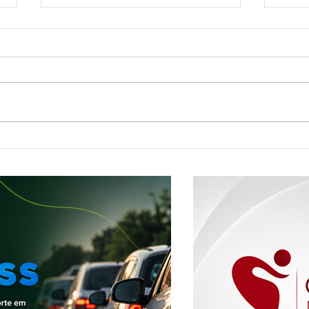
Mostra de Dança Artística celebra
Shoppi
cultura e talento em Brasília de Minas
aprese
plano