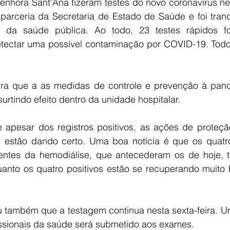
Senhora Sant’Ana fizeram testes do novo coronavírus 
ne
parceria da Secretaria de Estado de Saúde e foi tranq
is da saúde pública. Ao todo, 23 testes rápidos fo
etectar uma possível contaminação por COVID-19. Todos
dera que a as medidas de controle e prevenção à pan
urtindo efeito dentro da unidade hospitalar.
 apesar dos registros positivos, as ações de proteção
l estão dando certo. Uma boa notícia é que os quatro 
ientes da hemodiálise, que antecederam os de hoje,
anto os quatro positivos estão se recuperando muito b
ou também que a testagem continua nesta sexta-feira. U
issionais da saúde será submetido aos exames.