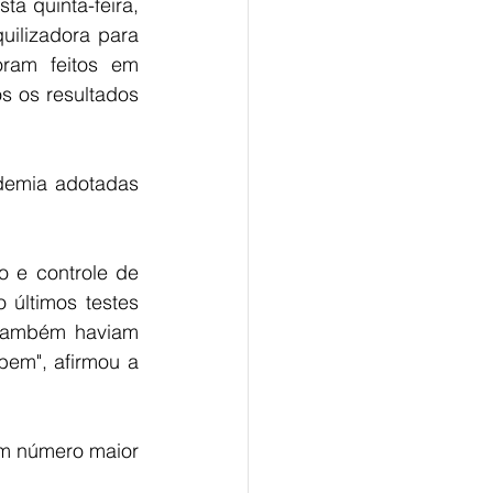
sta quinta-feira, 
uilizadora 
para 
ram feitos em 
 os resultados 
demia adotadas 
 e controle de 
últimos testes 
 também haviam 
em", afirmou a 
m número maior 