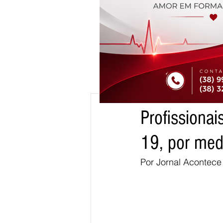
1 de mai. de 2020
2 min d
Profissiona
cm
19, por med
Por Jornal Acontece