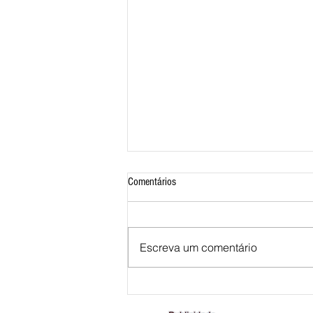
Comentários
Escreva um comentário
Mostra de Dança Artística celebra
cultura e talento em Brasília de Minas