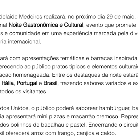
elaide Medeiros realizará, no próximo dia 29 de maio, s
nal 
Noite Gastronômica e Cultural
, evento que promete 
res e comunidade em uma experiência marcada pela div
ria internacional.
ará com apresentações temáticas e barracas inspirada
ferecendo ao público pratos típicos e elementos culturai
ção homenageada. Entre os destaques da noite estarã
, 
Itália
, 
Portugal
 e 
Brasil
, trazendo sabores variados e e
odos os visitantes.
dos Unidos, o público poderá saborear hambúrguer, bata
tália apresentará mini pizzas e macarrão cremoso. Repr
idos bolinhos de bacalhau e pastel. Encerrando o circui
il oferecerá arroz com frango, canjica e caldo.