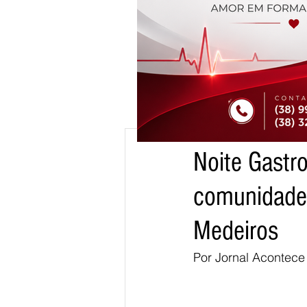
27 de mai.
1 min de leitur
Noite Gastr
cm
comunidade 
Medeiros
Por Jornal Acontece