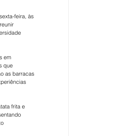
exta-feira, às 
reunir 
ersidade 
s em 
s que 
o as barracas 
xperiências 
ta frita e 
esentando 
to 