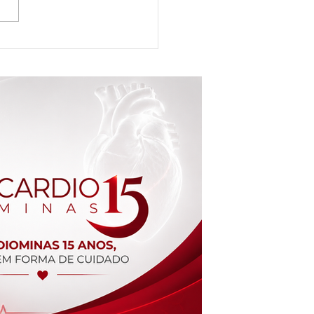
dré fala sobre a Síndrome do QT
ar sua
m risco