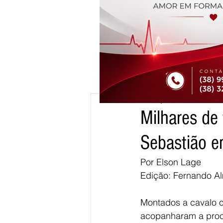
21 de jan.
1 min de leitur
Milhares de 
cm
Sebastião e
Por Elson Lage
Edição: Fernando A
Montados a cavalo ou
acopanharam a proci