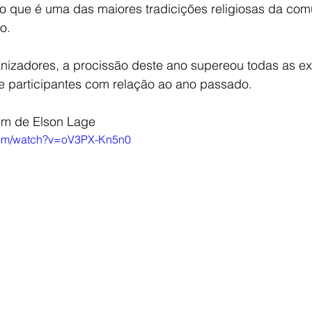
to que é uma das maiores tradicições religiosas da co
o.
izadores, a procissão deste ano supereou todas as ex
 participantes com relação ao ano passado.
em de Elson Lage
com/watch?v=oV3PX-Kn5n0