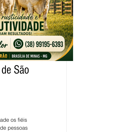
o de São
de os fiéis 
 de pessoas 