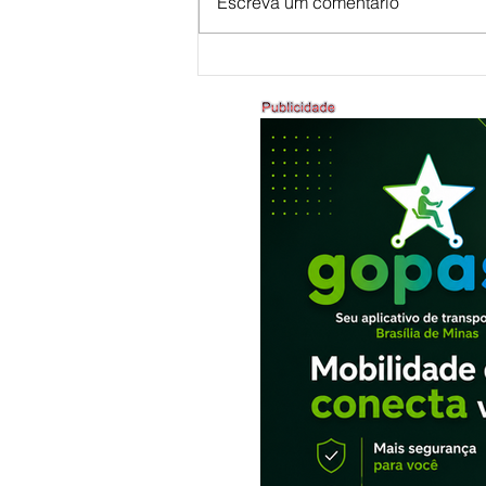
Escreva um comentário
Mostra de Dança Artística celebra
cultura e talento em Brasília de Minas