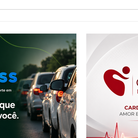
Shopping Center Brasília de Minas
Dr. An
apresenta novos sócios e reforça
Longo. Doença que pode coloc
plano de expansão
vida e