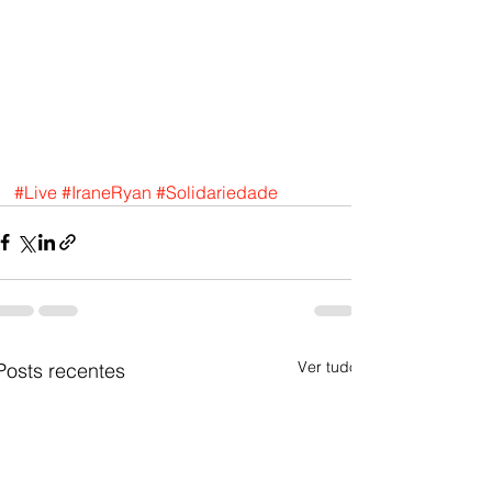
#Live
#IraneRyan
#Solidariedade
Ver tudo
Posts recentes