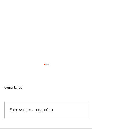
Comentários
Escreva um comentário
Mostra de Dança Artística celebra
cultura e talento em Brasília de
Minas