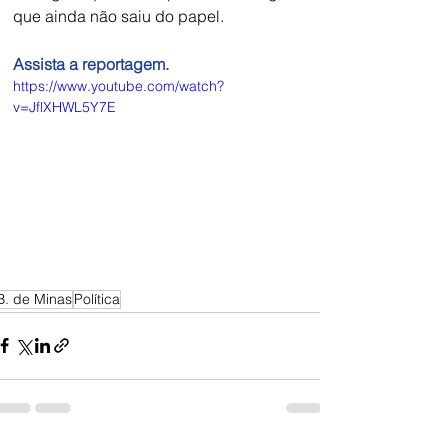
que ainda não saiu do papel.
Assista a reportagem.
https://www.youtube.com/watch?
v=JflXHWL5Y7E
B. de Minas
Política