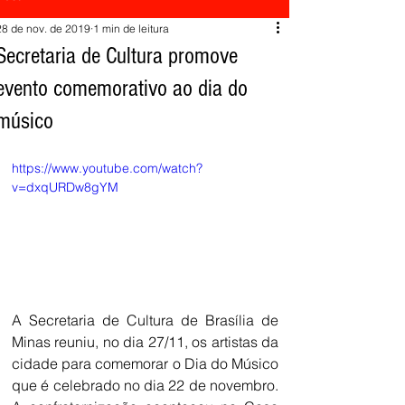
28 de nov. de 2019
1 min de leitura
Secretaria de Cultura promove
evento comemorativo ao dia do
músico
https://www.youtube.com/watch?
v=dxqURDw8gYM
A Secretaria de Cultura de Brasília de 
Minas reuniu, no dia 27/11, os artistas da 
cidade para comemorar o Dia do Músico 
que é celebrado no dia 22 de novembro. 