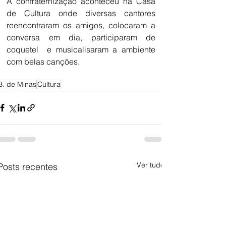
A confraternização aconteceu na Casa 
de Cultura onde diversas cantores 
reencontraram os amigos, colocaram a 
conversa em dia, participaram de 
coquetel  e musicalisaram a ambiente 
com belas canções.     
B. de Minas
Cultura
Ver tudo
Posts recentes