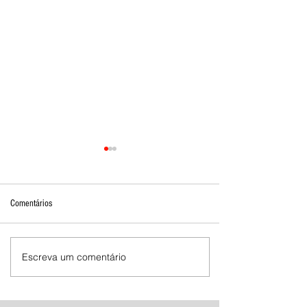
Comentários
Escreva um comentário
Mostra de Dança Artística celebra
cultura e talento em Brasília de
Minas