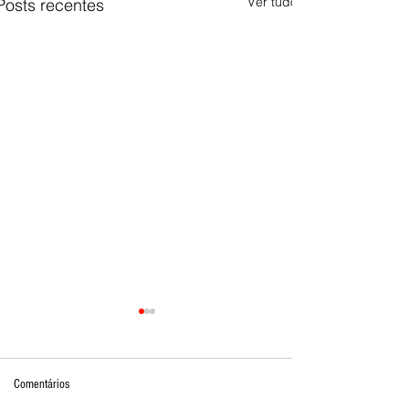
Ver tudo
Posts recentes
Comentários