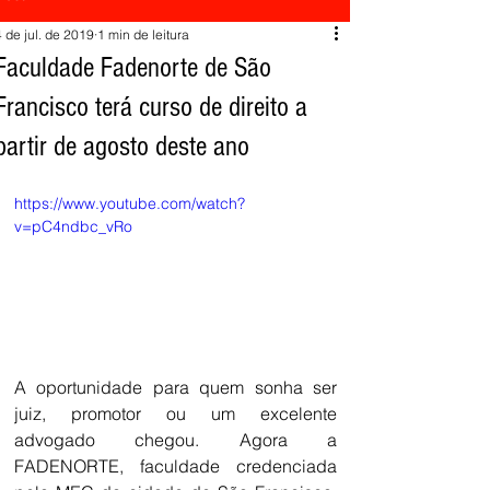
4 de jul. de 2019
1 min de leitura
Faculdade Fadenorte de São
Francisco terá curso de direito a
partir de agosto deste ano
https://www.youtube.com/watch?
v=pC4ndbc_vRo
A oportunidade para quem sonha ser 
juiz, promotor ou um excelente 
advogado chegou. Agora a 
FADENORTE, faculdade credenciada 