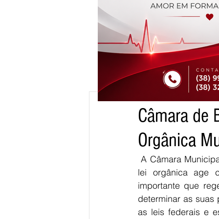
27 de mar. de 2018
1 min
Câmara de Br
cm
Orgânica Mu
 A Câmara Municipal de Brasília de Minas fará a revisão da Lei Orgânica do Município. A 
lei orgânica age 
importante que rege
determinar as suas p
as leis federais e 