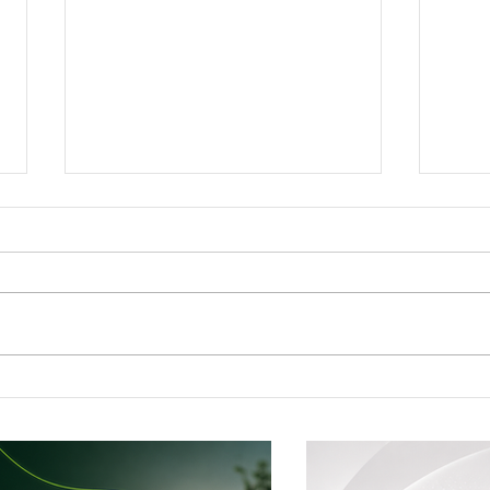
Mostra de Dança Artística celebra
Shoppi
cultura e talento em Brasília de Minas
aprese
plano