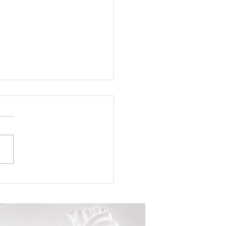
ng Center Brasília de Minas
nta novos sócios e reforça
 de expansão