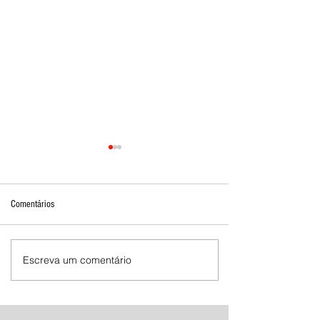
Comentários
Escreva um comentário
Mostra de Dança Artística celebra
cultura e talento em Brasília de
Minas