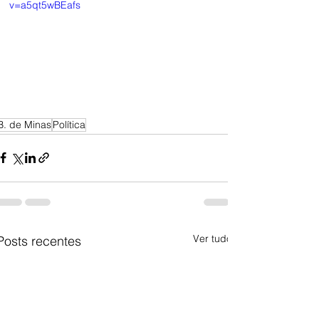
v=a5qt5wBEafs
B. de Minas
Política
Ver tudo
Posts recentes