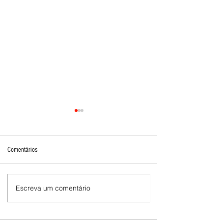
Comentários
Escreva um comentário
Mostra de Dança Artística celebra
cultura e talento em Brasília de
Minas