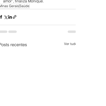
amor”, finaliza Monique.
Minas Gerais
Saúde
Ver tudo
Posts recentes