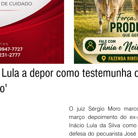
de leitura
 Lula a depor como testemunha 
tpo
o'
O juiz Sérgio Moro marc
março depoimento do ex-p
Inácio Lula da Silva como
defesa do pecuarista José 