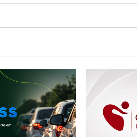
Mostra de Dança Artística celebra
Shoppi
cultura e talento em Brasília de Minas
aprese
plano