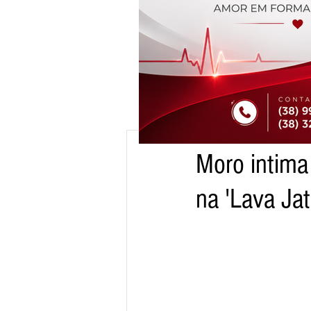
12 de fev. de 2016
1 min 
Moro intima
cm
na 'Lava Jat