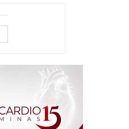
ng Center Brasília de Minas
nta novos sócios e reforça
 de expansão