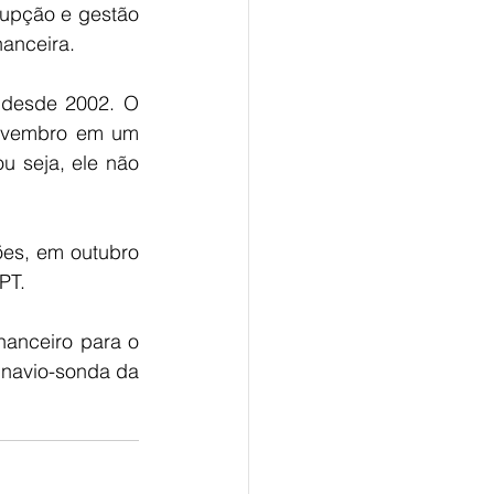
upção e gestão 
nanceira. 
 desde 2002. O 
novembro em um 
 seja, ele não 
es, em outubro 
PT. 
nanceiro para o 
 navio-sonda da 