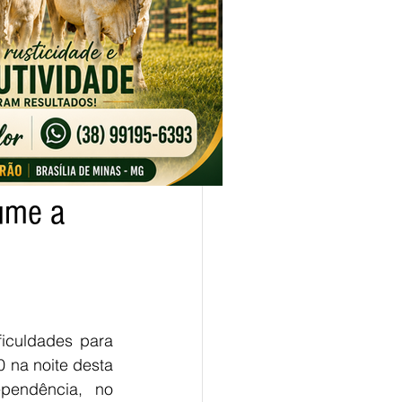
ume a
iculdades para 
 na noite desta 
ependência, no 