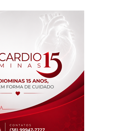
nta novos sócios e reforça
 de expansão