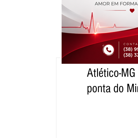
11 de fev. de 2016
1 min 
Atlético-MG
cm
ponta do Mi