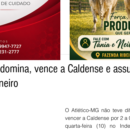
de leitura
 domina, vence a Caldense e ass
tpo
neiro
O Atlético-MG não teve dif
vencer a Caldense por 2 a 0
quarta-feira (10) no Ind