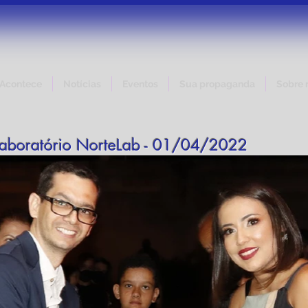
 Acontece
Notícias
Eventos
Sua propaganda
Sobre 
aboratório NorteLab - 01/04/2022