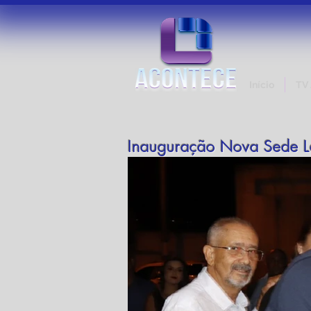
Início
TV
Inauguração Nova Sede L